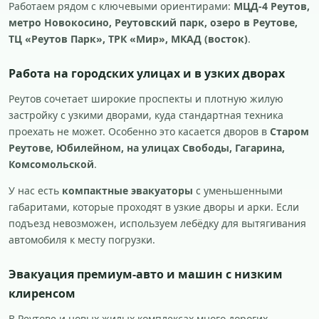
Работаем рядом с ключевыми ориентирами:
МЦД-4 Реутов,
метро Новокосино, Реутовский парк, озеро в Реутове,
ТЦ «Реутов Парк», ТРК «Мир», МКАД (восток)
.
Работа на городских улицах и в узких дворах
Реутов сочетает широкие проспекты и плотную жилую
застройку с узкими дворами, куда стандартная техника
проехать не может. Особенно это касается дворов в
Старом
Реутове, Юбилейном, на улицах Свободы, Гагарина,
Комсомольской
.
У нас есть
компактные эвакуаторы
с уменьшенными
габаритами, которые проходят в узкие дворы и арки. Если
подъезд невозможен, используем лебёдку для вытягивания
автомобиля к месту погрузки.
Эвакуация премиум-авто и машин с низким
клиренсом
В Реутове и новых жилых комплексах много дорогих