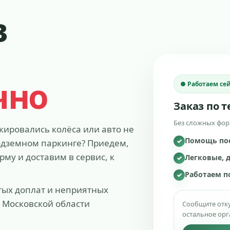
в
чно
● Работаем се
Заказ по 
Без сложных форм
ировались колёса или авто не
Помощь пос
✓
 подземном паркинге? Приедем,
му и доставим в сервис, к
Легковые, 
✓
Работаем п
✓
тых доплат и неприятных
и Московской области
Сообщите отку
остальное орг