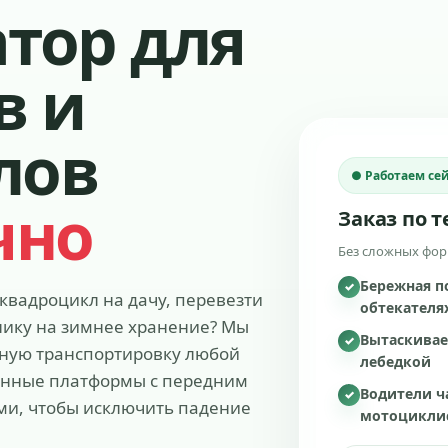
тор для
в и
лов
● Работаем сей
чно
Заказ по 
Без сложных форм
Бережная п
✓
 квадроцикл на дачу, перевезти
обтекателя
хнику на зимнее хранение? Мы
Вытаскивае
✓
ную транспортировку любой
лебедкой
анные платформы с передним
Водители ч
✓
и, чтобы исключить падение
мотоцикли