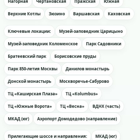
Нагорная
Чертановская
Пражская
Южная
Верхние Котлы
Зюзино
Варшавская
Каховская
Ключевые локации:
Музей-заповедник Царицыно
Музей-заповедник Коломенское
Парк Садовники
Братеевский парк
Борисовские пруды
Парк 850-летия Москвы
Данилов монастырь
Донской монастырь
Москворечье-Сабурово
ТЦ «Каширская Плаза»
ТЦ «Кolumbus»
ТЦ «Южные Ворота»
ТЦ «Весна»
ВДНХ (часть)
МКАД (юг)
Аэропорт Домодедово (направление)
Прилегающие шоссе и направления:
МКАД (юг)