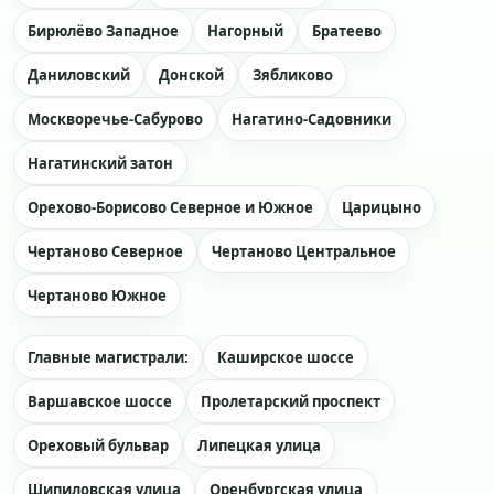
Бирюлёво Западное
Нагорный
Братеево
Даниловский
Донской
Зябликово
Москворечье-Сабурово
Нагатино-Садовники
Нагатинский затон
Орехово-Борисово Северное и Южное
Царицыно
Чертаново Северное
Чертаново Центральное
Чертаново Южное
Главные магистрали:
Каширское шоссе
Варшавское шоссе
Пролетарский проспект
Ореховый бульвар
Липецкая улица
Шипиловская улица
Оренбургская улица