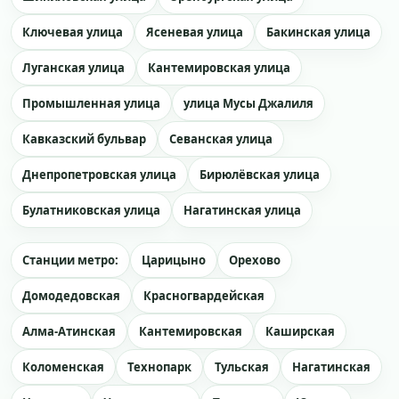
Ключевая улица
Ясеневая улица
Бакинская улица
Луганская улица
Кантемировская улица
Промышленная улица
улица Мусы Джалиля
Кавказский бульвар
Севанская улица
Днепропетровская улица
Бирюлёвская улица
Булатниковская улица
Нагатинская улица
Станции метро:
Царицыно
Орехово
Домодедовская
Красногвардейская
Алма-Атинская
Кантемировская
Каширская
Коломенская
Технопарк
Тульская
Нагатинская